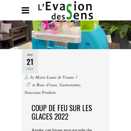
Juin
21
2022
by
Marie-Laure de Vienne
in
Banc d'essai
,
Gastronomie
,
Nouveaux Produits
COUP DE FEU SUR LES
GLACES 2022
Après cet hiver maussade de