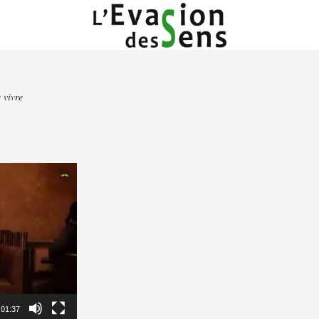
 vivre
01:37