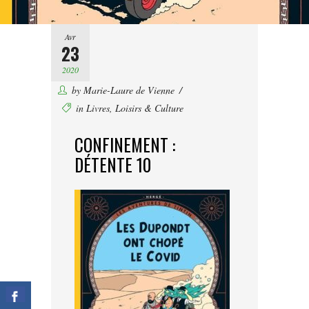
Avr
23
2020
by
Marie-Laure de Vienne
in
Livres
,
Loisirs & Culture
CONFINEMENT :
DÉTENTE 10