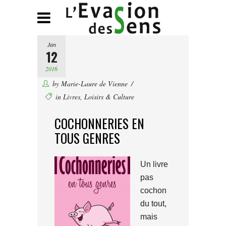
Jan
12
2016
by
Marie-Laure de Vienne
in
Livres
,
Loisirs & Culture
COCHONNERIES EN
TOUS GENRES
Un livre
pas
cochon
du tout,
mais