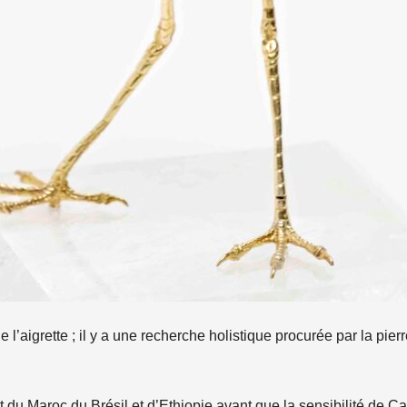
 l’aigrette ; il y a une recherche holistique procurée par la pier
 du Maroc du Brésil et d’Ethiopie avant que la sensibilité de C