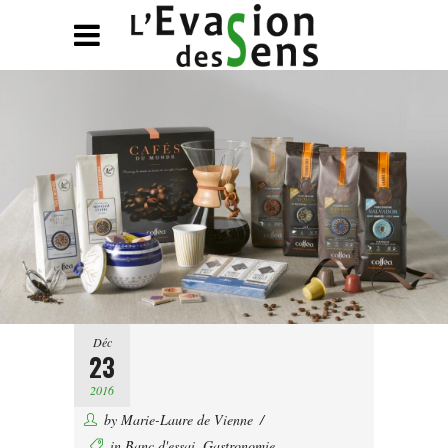
Déc
23
2016
by
Marie-Laure de Vienne
in
Banc d'essai
,
Gastronomie
,