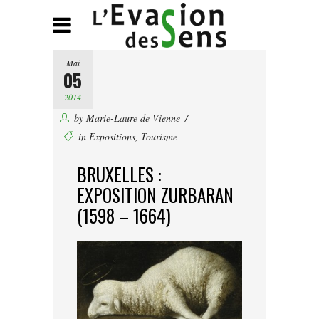
Mai
05
2014
by
Marie-Laure de Vienne
in
Expositions
,
Tourisme
BRUXELLES :
EXPOSITION ZURBARAN
(1598 – 1664)