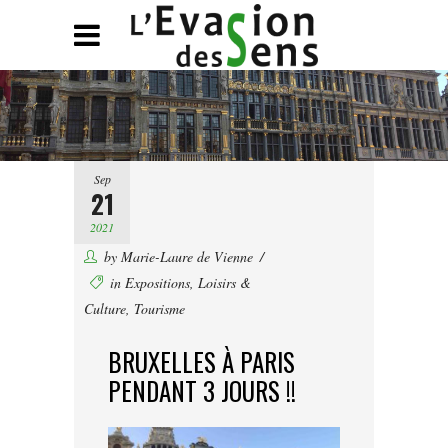
Sep
21
2021
by
Marie-Laure de Vienne
in
Expositions
,
Loisirs &
Culture
,
Tourisme
BRUXELLES À PARIS
PENDANT 3 JOURS !!