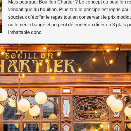
Mais pourquoi Bouillon Chartier ? Le concept du bouillon r
vendait que du bouillon. Plus tard le principe est repris par 
soucieux d’étoffer le repas tout en conservant le prix modiqu
nullement changé et on peut déjeuner ou dîner en 3 plats po
imbattable donc.