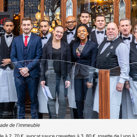
açade de l’immeuble
à 2, 70 €, avocat sauce crevettes à 3, 80 €, rosette de Lyon à 2,