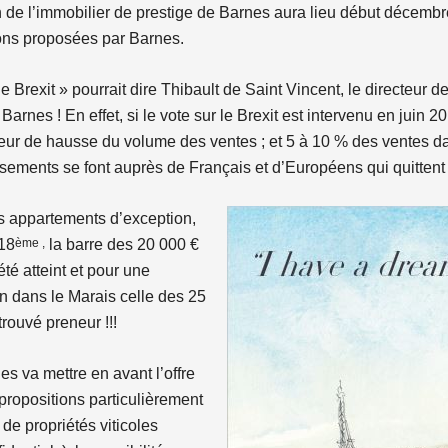
 de l’immobilier de prestige de Barnes aura lieu début décembre
ons proposées par Barnes.
le Brexit » pourrait dire Thibault de Saint Vincent, le directeur
 Barnes ! En effet, si le vote sur le Brexit est intervenu en juin
teur de hausse du volume des ventes ; et 5 à 10 % des ventes dan
sements se font auprès de Français et d’Européens qui quittent
s appartements d’exception,
ème ,
 18
la barre des 20 000 €
été atteint et pour une
n dans le Marais celle des 25
trouvé preneur !!!
es va mettre en avant l’offre
propositions particulièrement
 de propriétés viticoles