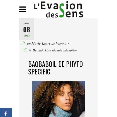
Nov
08
2013
by
Marie-Laure de Vienne
in
Beauté
,
Une récente déception
BAOBABOIL DE PHYTO
SPECIFIC