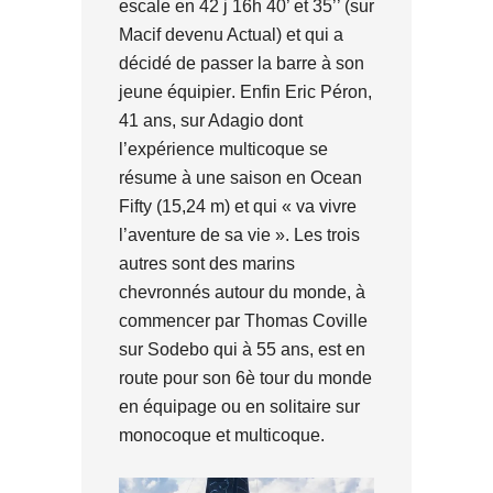
escale en 42 j 16h 40’ et 35’’ (sur
Macif devenu Actual) et qui a
dé
cid
é de passer la barre à son
jeune é
quipier
. Enfin Eric Péron,
41 ans, sur Adagio dont
l’expérience multicoque se
résume à une saison en Ocean
Fifty (15,24 m) et qui « va vivre
l’aventure de sa vie ». Les trois
autres sont des marins
chevronnés autour du monde, à
commencer par Thomas Coville
sur Sodebo qui à 55 ans, est en
route pour son 6è tour du monde
en équipage ou en solitaire sur
monocoque et multicoque.