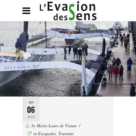
Jan
06
2024
by
Marie-Laure de Vienne
in
Escapades
,
Tourisme