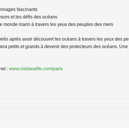
onnages fascinants
résors et les défis des océans
 le monde marin à travers les yeux des peuples des mers
nspirés après avoir découvert les océans à travers les yeux des
itera petits et grands à devenir des protecteurs des océans. Un
net :
www.visitsealife.com/paris