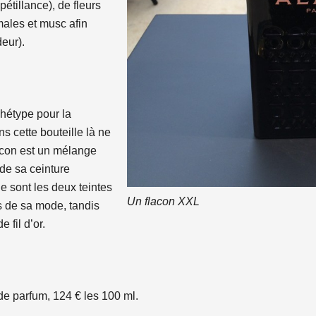
pétillance), de fleurs
males et musc afin
eur).
rchétype pour la
 cette bouteille là ne
lacon est un mélange
 de sa ceinture
 sont les deux teintes
Un flacon XXL
s de sa mode, tandis
 fil d’or.
e parfum, 124 € les 100 ml.