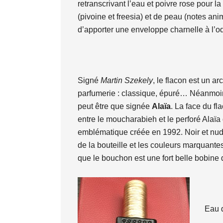
retranscrivant l’eau et poivre rose pour la 
(pivoine et freesia) et de peau (notes ani
d’apporter une enveloppe charnelle à l’od
Signé
Martin Szekely
, le flacon est un a
parfumerie : classique, épuré… Néanmoins
peut être que signée
Alaïa
. La face du f
entre le moucharabieh et le perforé Alaïa
emblématique créée en 1992. Noir et nude
de la bouteille et les couleurs marquante
que le bouchon est une fort belle bobine de
Eau d