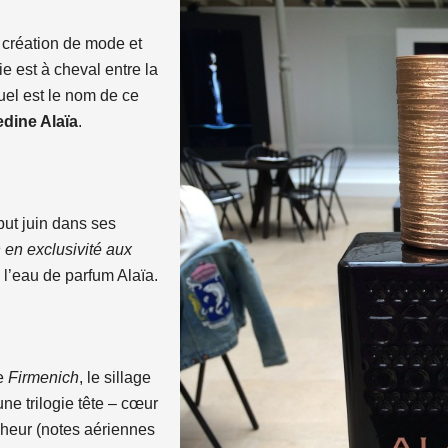
 création de mode et
e est à cheval entre la
uel est le nom de ce
dine Alaïa
.
but juin dans ses
n
en exclusivité aux
 l’eau de parfum Alaïa.
e
Firmenich
, le sillage
e trilogie tête – cœur
îcheur (notes aériennes