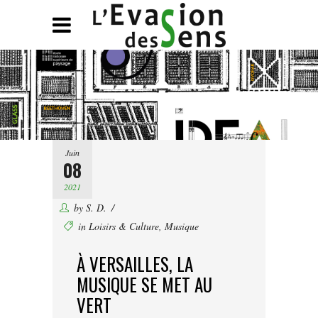
Juin
08
2021
by
S. D.
in
Loisirs & Culture
,
Musique
À VERSAILLES, LA
MUSIQUE SE MET AU
VERT