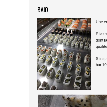
BAIO
Une en
Elles 
dont l
qualit
S’insp
bar 10