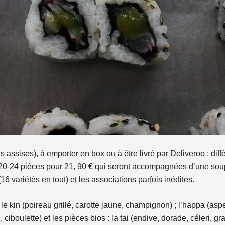
assises), à emporter en box ou à être livré par Deliveroo ; diff
e 20-24 pièces pour 21, 90 € qui seront accompagnées d’une sou
16 variétés en tout) et les associations parfois inédites.
le kin (poireau grillé, carotte jaune, champignon) ; l’happa (aspe
boulette) et les pièces bios : la tai (endive, dorade, céleri, grai