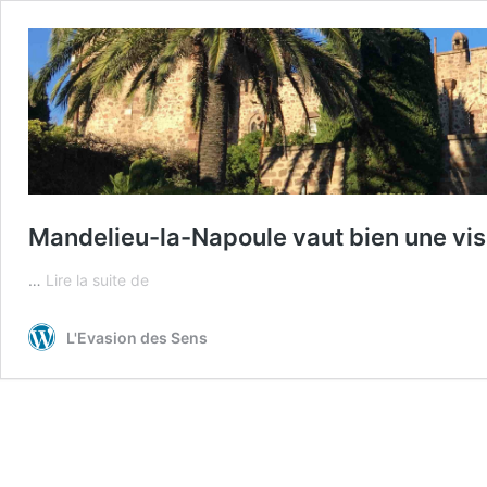
Mandelieu-la-Napoule vaut bien une visi
Mandelieu-
…
Lire la suite de
la-
Napoule
L'Evasion des Sens
vaut
bien
une
visite
en
hiver
(1)