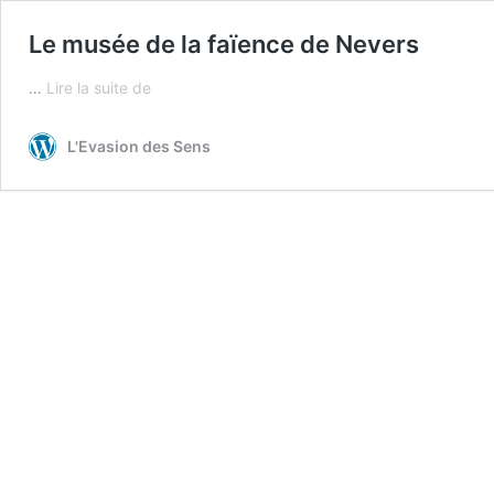
Le musée de la faïence de Nevers
Le
…
Lire la suite de
musée
de
L'Evasion des Sens
la
faïence
de
Nevers