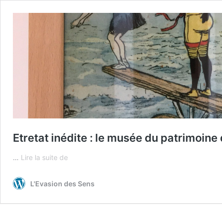
Etretat inédite : le musée du patrimoine d
Etretat
…
Lire la suite de
inédite
:
L'Evasion des Sens
le
musée
du
patrimoine