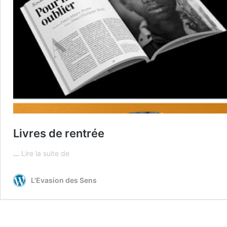
Livres de rentrée
Livres
…
Lire la suite de
de
rentrée
L'Evasion des Sens