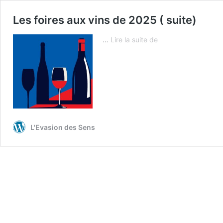
Les foires aux vins de 2025 ( suite)
Les
…
Lire la suite de
foires
aux
vins
de
2025
(
suite)
L'Evasion des Sens